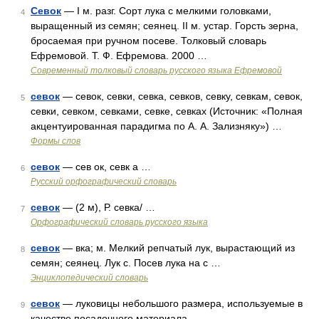
Севок
— I м. разг. Сорт лука с мелкими головками,
4
выращенный из семян; сеянец. II м. устар. Горсть зерна,
бросаемая при ручном посеве. Толковый словарь
Ефремовой. Т. Ф. Ефремова. 2000 …
Современный толковый словарь русского языка Ефремовой
севок
— севок, севки, севка, севков, севку, севкам, севок,
5
севки, севком, севками, севке, севках (Источник: «Полная
акцентуированная парадигма по А. А. Зализняку») …
Формы слов
севок
— сев ок, севк а …
6
Русский орфографический словарь
севок
— (2 м), Р. севка/ …
7
Орфографический словарь русского языка
севок
— вка; м. Мелкий репчатый лук, вырастающий из
8
семян; сеянец. Лук с. Посев лука на с …
Энциклопедический словарь
севок
— луковицы небольшого размера, используемые в
9
качестве посадочного материала …