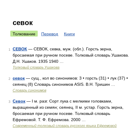
севок
Толкование
Перевод
Книги
СЕВОК
— СЕВОК, севка, муж. (обл.). Горсть зерна,
1
бросаемая при ручном посеве. Толковый словарь Ушакова.
Д.Н. Ушаков. 1935 1940 …
Толковый словарь Ушакова
севок
— сущ., кол во синонимов: 3 • горсть (31) • лук (37) •
2
сеянец (8) Словарь синонимов ASIS. В.Н. Тришин …
Словарь синонимов
Севок
— I м. разг. Сорт лука с мелкими головками,
3
выращенный из семян; сеянец. II м. устар. Горсть зерна,
бросаемая при ручном посеве. Толковый словарь
Ефремовой. Т. Ф. Ефремова. 2000 …
Современный толковый словарь русского языка Ефремовой