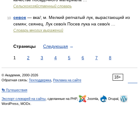
Сельскохозяйственный словарь
севок
— вка/; м. Мелкий репчатый лук, вырастающий из
10
семян; сеянец. Лук сево/к Посев лука на сево/к …
Словарь многих выражений
Страницы
Следующая
→
1
2
3
4
5
6
7
8
© Академик, 2000-2026
18+
Обратная связь:
Техподдержка
,
Реклама на сайте
👣 Путешествия
Экспорт словарей на сайты
, сделанные на PHP,
Joomla,
Drupal,
WordPress, MODx.